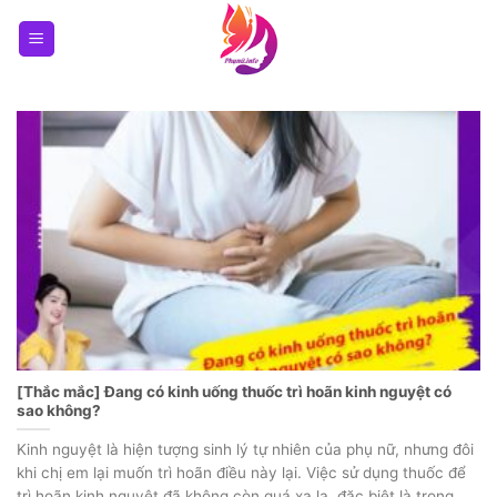
Skip
to
content
[Thắc mắc] Đang có kinh uống thuốc trì hoãn kinh nguyệt có
sao không?
Kinh nguyệt là hiện tượng sinh lý tự nhiên của phụ nữ, nhưng đôi
khi chị em lại muốn trì hoãn điều này lại. Việc sử dụng thuốc để
trì hoãn kinh nguyệt đã không còn quá xa lạ, đặc biệt là trong