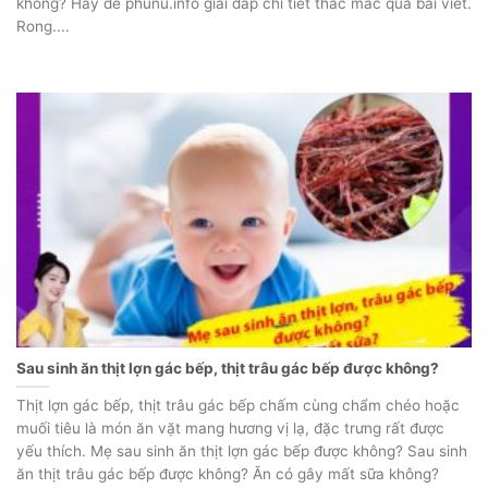
không? Hãy để phunu.info giải đáp chi tiết thắc mắc qua bài viết.
Rong....
Sau sinh ăn thịt lợn gác bếp, thịt trâu gác bếp được không?
Thịt lợn gác bếp, thịt trâu gác bếp chấm cùng chẩm chéo hoặc
muối tiêu là món ăn vặt mang hương vị lạ, đặc trưng rất được
yếu thích. Mẹ sau sinh ăn thịt lợn gác bếp được không? Sau sinh
ăn thịt trâu gác bếp được không? Ăn có gây mất sữa không?