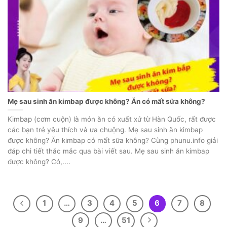
Mẹ sau sinh ăn kimbap được không? Ăn có mất sữa không?
Kimbap (cơm cuộn) là món ăn có xuất xứ từ Hàn Quốc, rất được
các bạn trẻ yêu thích và ưa chuộng. Mẹ sau sinh ăn kimbap
được không? Ăn kimbap có mất sữa không? Cùng phunu.info giải
đáp chi tiết thắc mắc qua bài viết sau. Mẹ sau sinh ăn kimbap
được không? Có,....
1
…
3
4
5
6
7
8
9
…
51