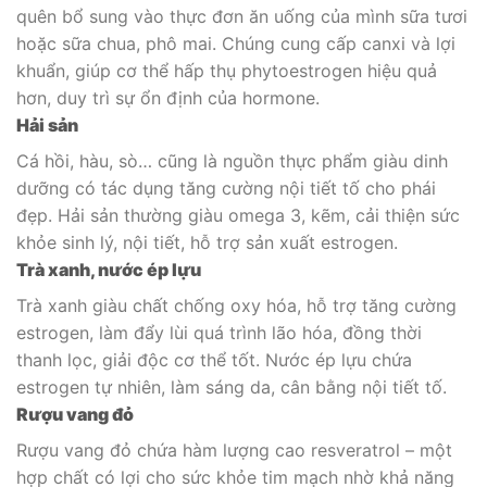
quên bổ sung vào thực đơn ăn uống của mình sữa tươi
hoặc sữa chua, phô mai. Chúng cung cấp canxi và lợi
khuẩn, giúp cơ thể hấp thụ phytoestrogen hiệu quả
hơn, duy trì sự ổn định của hormone.
Hải sản
Cá hồi, hàu, sò… cũng là nguồn thực phẩm giàu dinh
dưỡng có tác dụng tăng cường nội tiết tố cho phái
đẹp. Hải sản thường giàu omega 3, kẽm, cải thiện sức
khỏe sinh lý, nội tiết, hỗ trợ sản xuất estrogen.
Trà xanh, nước ép lựu
Trà xanh giàu chất chống oxy hóa, hỗ trợ tăng cường
estrogen, làm đẩy lùi quá trình lão hóa, đồng thời
thanh lọc, giải độc cơ thể tốt. Nước ép lựu chứa
estrogen tự nhiên, làm sáng da, cân bằng nội tiết tố.
Rượu vang đỏ
Rượu vang đỏ chứa hàm lượng cao resveratrol – một
hợp chất có lợi cho sức khỏe tim mạch nhờ khả năng