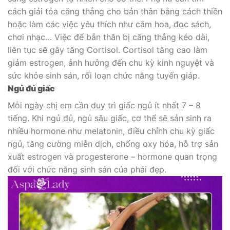
cách giải tỏa căng thẳng cho bản thân bằng cách thiền
hoặc làm các việc yêu thích như cắm hoa, đọc sách,
chơi nhạc… Việc để bản thân bị căng thẳng kéo dài,
liên tục sẽ gây tăng Cortisol. Cortisol tăng cao làm
giảm estrogen, ảnh hưởng đến chu kỳ kinh nguyệt và
sức khỏe sinh sản, rối loạn chức năng tuyến giáp.
Ngủ đủ giấc
Mỗi ngày chị em cần duy trì giấc ngủ ít nhất 7 – 8
tiếng. Khi ngủ đủ, ngủ sâu giấc, cơ thể sẽ sản sinh ra
nhiều hormone như melatonin, điều chỉnh chu kỳ giấc
ngủ, tăng cường miễn dịch, chống oxy hóa, hỗ trợ sản
xuất estrogen và progesterone – hormone quan trọng
đối với chức năng sinh sản của phái đẹp.