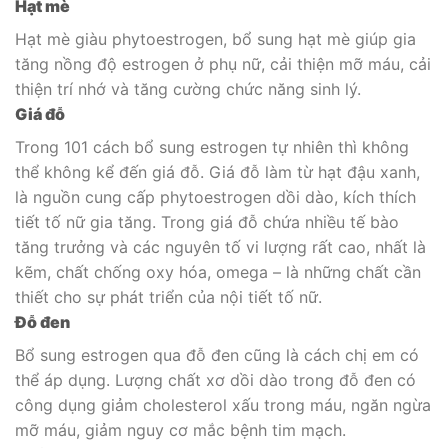
Hạt mè
Hạt mè giàu phytoestrogen, bổ sung hạt mè giúp gia
tăng nồng độ estrogen ở phụ nữ, cải thiện mỡ máu, cải
thiện trí nhớ và tăng cường chức năng sinh lý.
Giá đỗ
Trong 101 cách bổ sung estrogen tự nhiên thì không
thể không kể đến giá đỗ. Giá đỗ làm từ hạt đậu xanh,
là nguồn cung cấp phytoestrogen dồi dào, kích thích
tiết tố nữ gia tăng. Trong giá đỗ chứa nhiều tế bào
tăng trưởng và các nguyên tố vi lượng rất cao, nhất là
kẽm, chất chống oxy hóa, omega – là những chất cần
thiết cho sự phát triển của nội tiết tố nữ.
Đỗ đen
Bổ sung estrogen qua đỗ đen cũng là cách chị em có
thể áp dụng. Lượng chất xơ dồi dào trong đỗ đen có
công dụng giảm cholesterol xấu trong máu, ngăn ngừa
mỡ máu, giảm nguy cơ mắc bệnh tim mạch.