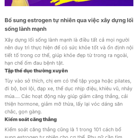
Bổ sung estrogen tự nhiên qua việc xây dựng lối
sống lành mạnh
Xây dựng lối sống lành mạnh là điều tất cả mọi người
nên duy trì thực hiện để có sức khỏe tốt và ổn định nội
tiết tố trong cơ thể, giúp khỏe đẹp từ trong ra ngoài,
hạn chế ốm đau bệnh tật.
Tập thể dục thường xuyên
Tùy vào sở thích, chị em có thể tập yoga hoặc pilates,
đi bộ, bơi lội, đạp xe, thể dục nhịp điệu, khiêu vũ, nhảy
múa…. Các hoạt động này giúp giảm căng thẳng, cải
thiện hormone, giảm mỡ thừa, lấy lại vóc dáng săn
chắc, gọn gàng.
Kiểm soát căng thẳng
Kiểm soát căng thẳng cũng là 1 trong 101 cách bổ
sung estrogen tự nhiên cho cơ thể. Phụ nữ cần tìm