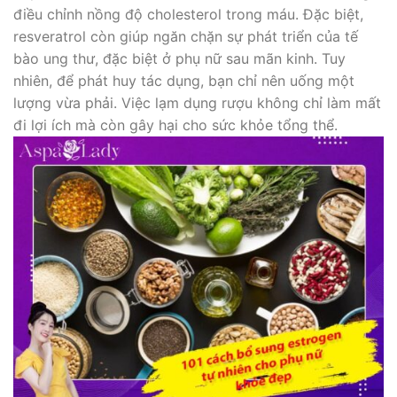
điều chỉnh nồng độ cholesterol trong máu. Đặc biệt,
resveratrol còn giúp ngăn chặn sự phát triển của tế
bào ung thư, đặc biệt ở phụ nữ sau mãn kinh. Tuy
nhiên, để phát huy tác dụng, bạn chỉ nên uống một
lượng vừa phải. Việc lạm dụng rượu không chỉ làm mất
đi lợi ích mà còn gây hại cho sức khỏe tổng thể.