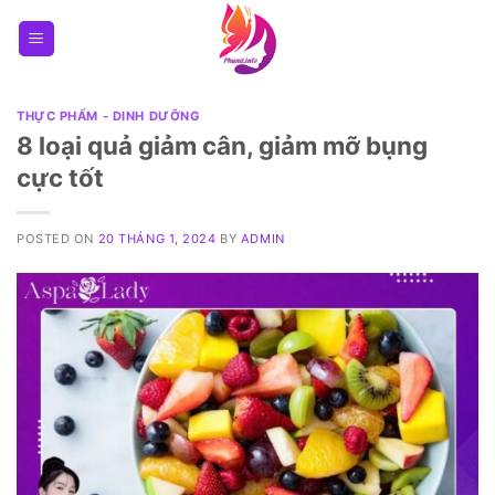
Skip
to
content
THỰC PHẨM - DINH DƯỠNG
8 loại quả giảm cân, giảm mỡ bụng
cực tốt
POSTED ON
20 THÁNG 1, 2024
BY
ADMIN