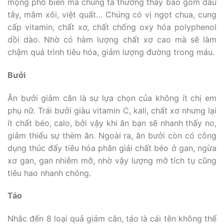
mọng phổ biến mà chúng ta thường thấy bao gồm dâu
tây, mâm xôi, việt quất… Chúng có vị ngọt chua, cung
cấp vitamin, chất xơ, chất chống oxy hóa polyphenol
dồi dào. Nhờ có hàm lượng chất xơ cao mà sẽ làm
chậm quá trình tiêu hóa, giảm lượng đường trong máu.
Bưởi
Ăn bưởi giảm cân là sự lựa chọn của không ít chị em
phụ nữ. Trái bưởi giàu vitamin C, kali, chất xơ nhưng lại
ít chất béo, calo, bởi vậy khi ăn bạn sẽ nhanh thấy no,
giảm thiểu sự thèm ăn. Ngoài ra, ăn bưởi còn có công
dụng thúc đẩy tiêu hóa phân giải chất béo ở gan, ngừa
xơ gan, gan nhiễm mỡ, nhờ vậy lượng mỡ tích tụ cũng
tiêu hao nhanh chóng.
Táo
Nhắc đến 8 loại quả giảm cân, táo là cái tên không thể