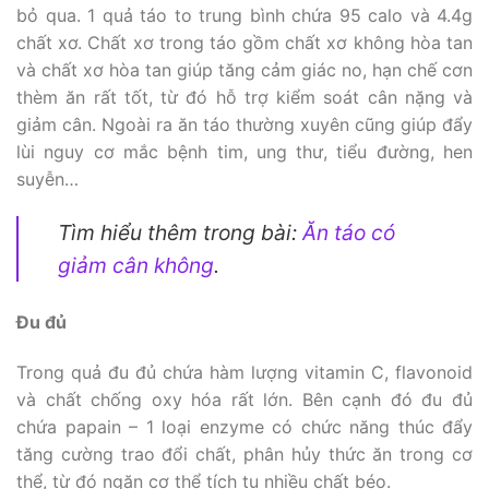
bỏ qua. 1 quả táo to trung bình chứa 95 calo và 4.4g
chất xơ. Chất xơ trong táo gồm chất xơ không hòa tan
và chất xơ hòa tan giúp tăng cảm giác no, hạn chế cơn
thèm ăn rất tốt, từ đó hỗ trợ kiểm soát cân nặng và
giảm cân. Ngoài ra ăn táo thường xuyên cũng giúp đẩy
lùi nguy cơ mắc bệnh tim, ung thư, tiểu đường, hen
suyễn…
Tìm hiểu thêm trong bài:
Ăn táo có
giảm cân không
.
Đu đủ
Trong quả đu đủ chứa hàm lượng vitamin C, flavonoid
và chất chống oxy hóa rất lớn. Bên cạnh đó đu đủ
chứa papain – 1 loại enzyme có chức năng thúc đẩy
tăng cường trao đổi chất, phân hủy thức ăn trong cơ
thể, từ đó ngăn cơ thể tích tụ nhiều chất béo.