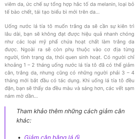
viêm da, ức chế sự tổng hợp hắc tố da melanin, loại bỏ
tế bào chết, tái tạo biểu bì mới trên da…
Uống nước lá tía tô muốn trắng da sẽ cần sự kiên trì
lâu dài, bạn sẽ không đạt được hiệu quả nhanh chóng
như các loại mỹ phẩ chứa hoạt chất làm trắng da
được. Ngoài ra sẽ còn phụ thuộc vào cơ địa từng
người, tình trạng da, thói quen sinh hoạt. Có người chỉ
khoảng 1 – 2 tháng uống nước lá tía tô đã có thể giảm
cân, trắng da, nhưng cũng có những người phải 3 – 4
tháng mới bắt đầu có tác dụng. Khi uống lá tía tô đều
đặn, bạn sẽ thấy da đều màu và sáng hơn, các vết sạm
nám mờ dần…
Tham khảo thêm những cách giảm cân
khác:
Giảm cân bằng lá ổi