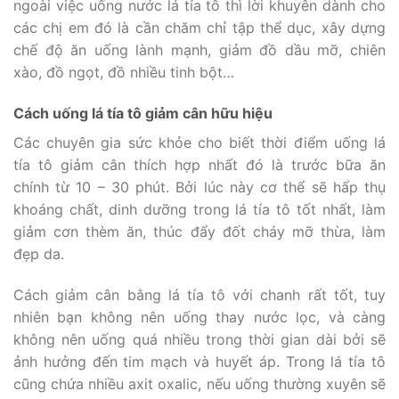
ngoài việc uống nước lá tía tô thì lời khuyên dành cho
các chị em đó là cần chăm chỉ tập thể dục, xây dựng
chế độ ăn uống lành mạnh, giảm đồ dầu mỡ, chiên
xào, đồ ngọt, đồ nhiều tinh bột…
Cách uống lá tía tô giảm cân hữu hiệu
Các chuyên gia sức khỏe cho biết thời điểm uống lá
tía tô giảm cân thích hợp nhất đó là trước bữa ăn
chính từ 10 – 30 phút. Bởi lúc này cơ thể sẽ hấp thụ
khoáng chất, dinh dưỡng trong lá tía tô tốt nhất, làm
giảm cơn thèm ăn, thúc đẩy đốt cháy mỡ thừa, làm
đẹp da.
Cách giảm cân bằng lá tía tô với chanh rất tốt, tuy
nhiên bạn không nên uống thay nước lọc, và càng
không nên uống quá nhiều trong thời gian dài bởi sẽ
ảnh hưởng đến tim mạch và huyết áp. Trong lá tía tô
cũng chứa nhiều axit oxalic, nếu uống thường xuyên sẽ