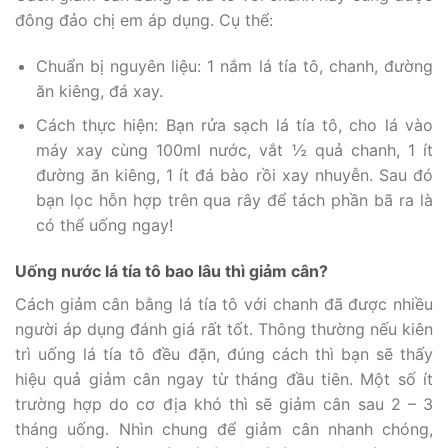
đông đảo chị em áp dụng. Cụ thể:
Chuẩn bị nguyên liệu: 1 nắm lá tía tô, chanh, đường
ăn kiêng, đá xay.
Cách thực hiện: Bạn rửa sạch lá tía tô, cho lá vào
máy xay cùng 100ml nước, vắt ½ quả chanh, 1 ít
đường ăn kiêng, 1 ít đá bào rồi xay nhuyễn. Sau đó
bạn lọc hỗn hợp trên qua rây để tách phần bã ra là
có thể uống ngay!
Uống nước lá tía tô bao lâu thì giảm cân?
Cách giảm cân bằng lá tía tô với chanh đã được nhiều
người áp dụng đánh giá rất tốt. Thông thường nếu kiên
trì uống lá tía tô đều đặn, đúng cách thì bạn sẽ thấy
hiệu quả giảm cân ngay từ tháng đầu tiên. Một số ít
trường hợp do cơ địa khó thì sẽ giảm cân sau 2 – 3
tháng uống. Nhìn chung để giảm cân nhanh chóng,