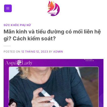
Skip
to
content
SỨC KHỎE PHỤ NỮ
Mãn kinh và tiểu đường có mối liên hệ
gì? Cách kiểm soát?
POSTED ON
12 THÁNG 12, 2023
BY
ADMIN