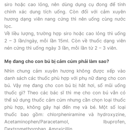
siro hoặc cao lỏng, nên dùng dụng cụ đong để tính
chính xác dung tích uống. Còn đối với cảm xuyên
hương dạng viên nang cứng thì nên uống cùng nước
lọc.
Về liều lượng, trường hợp siro hoặc cao lỏng thì uống
2 – 3 lần/ngày, mỗi lần 15ml. Còn về thuốc dạng viên
nén cứng thì uống ngày 3 lần, mỗi lần từ 2 – 3 viên.
Mẹ đang cho con bú bị cảm cúm phải làm sao?
Nhìn chung cảm xuyên hương không được xếp vào
danh sách các thuốc phù hợp với phụ nữ đang cho con
bú. Vậy mẹ đang cho con bú bị hắt hơi, sổ mũi uống
thuốc gì? Theo các bác sĩ thì mẹ cho con bú vẫn có
thể sử dụng thuốc cảm cúm nhưng cần chọn loại thuốc
phù hợp, không gây hại đến mẹ và bé. Một số loại
thuốc bao gồm: chlorpheniramine và hydroxyzine,
Acetaminophen/Paracetamol, Ibuprofen,
Dextromethorphan, Amoxicillin…