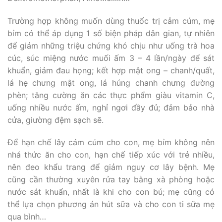
Trường hợp không muốn dùng thuốc trị cảm cúm, mẹ
bỉm có thể áp dụng 1 số biện pháp dân gian, tự nhiên
để giảm những triệu chứng khó chịu như uống trà hoa
cúc, súc miệng nước muối ấm 3 – 4 lần/ngày để sát
khuẩn, giảm đau họng; kết hợp mật ong – chanh/quất,
lá hẹ chưng mật ong, lá húng chanh chưng đường
phèn; tăng cường ăn các thực phẩm giàu vitamin C,
uống nhiều nước ấm, nghỉ ngơi đầy đủ; đảm bảo nhà
cửa, giường đệm sạch sẽ.
Để hạn chế lây cảm cúm cho con, mẹ bỉm không nên
nhá thức ăn cho con, hạn chế tiếp xúc với trẻ nhiều,
nên đeo khẩu trang để giảm nguy cơ lây bệnh. Mẹ
cũng cần thường xuyên rửa tay bằng xà phòng hoặc
nước sát khuẩn, nhất là khi cho con bú; mẹ cũng có
thể lựa chọn phương án hút sữa và cho con ti sữa mẹ
qua bình…