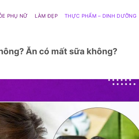
ỎE PHỤ NỮ
LÀM ĐẸP
THỰC PHẨM – DINH DƯỠNG
không? Ăn có mất sữa không?