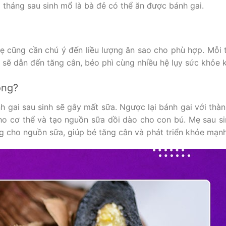
3 tháng sau sinh mổ là bà đẻ có thể ăn được bánh gai.
 cũng cần chú ý đến liều lượng ăn sao cho phù hợp. Mỗi 
u sẽ dẫn đến tăng cân, béo phì cùng nhiều hệ lụy sức khỏe 
ông?
h gai sau sinh sẽ gây mất sữa. Ngược lại bánh gai với thà
o cơ thể và tạo nguồn sữa dồi dào cho con bú. Mẹ sau s
ng cho nguồn sữa, giúp bé tăng cân và phát triển khỏe mạnh