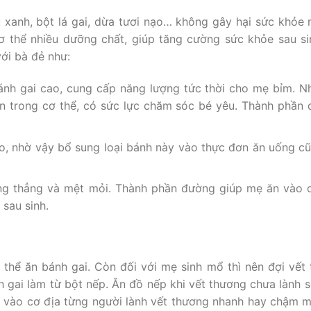
 xanh, bột lá gai, dừa tươi nạo… không gây hại sức khỏe
 thể nhiều dưỡng chất, giúp tăng cường sức khỏe sau si
với bà đẻ như:
ánh gai cao, cung cấp năng lượng tức thời cho mẹ bỉm. N
an trong cơ thể, có sức lực chăm sóc bé yêu. Thành phần
ào, nhờ vậy bổ sung loại bánh này vào thực đơn ăn uống c
ng thẳng và mệt mỏi. Thành phần đường giúp mẹ ăn vào dễ
sau sinh.
 thể ăn bánh gai. Còn đối với mẹ sinh mổ thì nên đợi vế
h gai làm từ bột nếp. Ăn đồ nếp khi vết thương chưa lành s
y vào cơ địa từng người lành vết thương nhanh hay chậm m