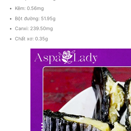
Kẽm: 0.56mg
Bột đường: 51.95g
Canxi: 239.50mg
Chất xơ: 0.35g