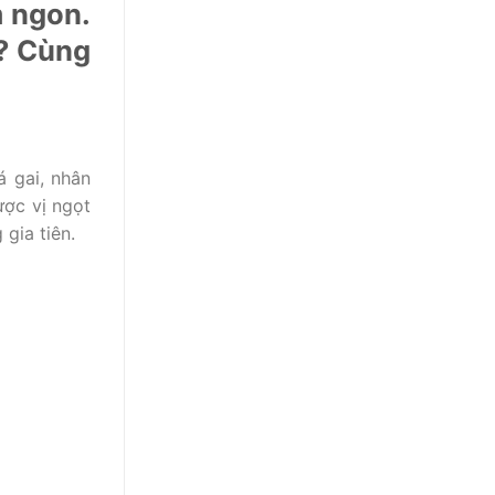
m ngon.
g? Cùng
á gai, nhân
ược vị ngọt
 gia tiên.