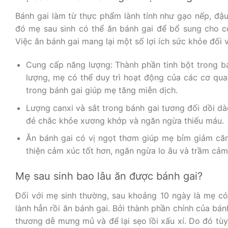
Bánh gai làm từ thực phẩm lành tính như gạo nếp, đậu
đó mẹ sau sinh có thể ăn bánh gai để bổ sung cho cơ
Việc ăn bánh gai mang lại một số lợi ích sức khỏe đối 
Cung cấp năng lượng: Thành phần tinh bột trong b
lượng, mẹ có thể duy trì hoạt động của các cơ qu
trong bánh gai giúp mẹ tăng miễn dịch.
Lượng canxi và sắt trong bánh gai tương đối dồi d
đẻ chắc khỏe xương khớp và ngăn ngừa thiếu máu.
Ăn bánh gai có vị ngọt thơm giúp mẹ bỉm giảm că
thiện cảm xúc tốt hơn, ngăn ngừa lo âu và trầm cảm 
Mẹ sau sinh bao lâu ăn được bánh gai?
Đối với mẹ sinh thường, sau khoảng 10 ngày là mẹ có
lành hẳn rồi ăn bánh gai. Bởi thành phần chính của bán
thương dễ mưng mủ và để lại sẹo lồi xấu xí. Do đó tù