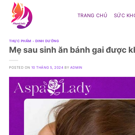
Skip
to
TRANG CHỦ
SỨC KH
content
THỰC PHẨM - DINH DƯỠNG
Mẹ sau sinh ăn bánh gai được 
POSTED ON
10 THÁNG 5, 2024
BY
ADMIN