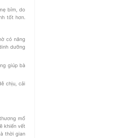
 mẹ bỉm, do
nh tốt hơn.
hờ có năng
 dinh dưỡng
ũng giúp bà
 chịu, cải
t thương mổ
ẽ khiến vết
à thời gian