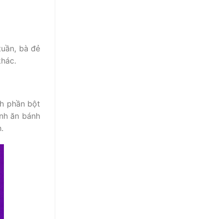
tuần, bà đẻ
khác.
nh phần bột
inh ăn bánh
.