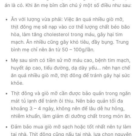
án là có. Khi ăn mẹ bỉm cần chú ý một số điều như sau:
Ăn với lượng vừa phải: Việc ăn quá nhiều giò mỡ,
thịt đông mẹ sẽ nạp vào cơ thể lượng chất béo bão
hòa, làm tăng cholesterol trong máu, gây hại tim
mạch. Ăn nhiều cũng gây khó tiêu, đầy bụng. Trung
bình mẹ chỉ nên ăn từ 50 – 100g/lần.
Mẹ sau sinh có tiền sử mỡ máu cao, bệnh tim mạch,
huyết áp cao, tiểu đường, dạ dày yếu… nên hạn chế
ăn quá nhiều giò mỡ, thịt đông để tránh gây hại sức
khỏe.
Thịt đông và giò mỡ cần được bảo quản trong ngăn
mát tủ lạnh để tránh ôi thiu. Nên bảo quản tối đa
khoảng 3 – 4 ngày, không nên để lâu dễ hư hỏng,
nhiễm khuẩn, làm giảm đi dưỡng chất trong món ăn.
Đảm bảo mua giò mỡ sạch hoặc tốt nhất nên tự làm
tại nhà. Thịt đông cũng nấu tại nhà, lựa chọn nguyên