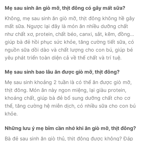
Mẹ sau sinh ăn giò mỡ, thịt đông có gây mất sữa?
Không, mẹ sau sinh ăn giò mỡ, thịt đông không hề gây
mất sữa. Ngược lại đây là món ăn nhiều dưỡng chất
như chất xơ, protein, chất béo, canxi, sắt, kẽm, đồng…
giúp bà đẻ hồi phục sức khỏe, tăng cường tiết sữa, có
nguồn sữa dồi dào và chất lượng cho con bú, giúp bé
yêu phát triển toàn diện cả về thể chất và trí tuệ.
Mẹ sau sinh bao lâu ăn được giò mỡ, thịt đông?
Mẹ sau sinh khoảng 2 tuần là có thể ăn được giò mỡ,
thịt đông. Món ăn này ngon miệng, lại giàu protein,
khoáng chất, giúp bà đẻ bổ sung dưỡng chất cho cơ
thể, tăng cường hệ miễn dịch, có nhiều sữa cho con bú
khỏe.
Những lưu ý mẹ bỉm cần nhớ khi ăn giò mỡ, thịt đông?
Bà đẻ sau sinh ăn giò thủ, thịt đông được không? Đáp