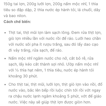
150g tai lợn, 200g lưỡi lợn, 200g nấm mộc nhĩ, 1 thìa
tiêu so đập dập, 2 thìa nước ép hành tỏi, lá chuối, dây
và bao nilon.
Cách chế biến:
Thịt tai, thịt mũi lợn làm sạch lông. Đem rửa thịt lợn,
giò lợn nhiều lần với nước rồi để ráo. Lưỡi heo chần
với nước sôi pha ít rượu trắng, sau đó lấy dao cạo
đi vảy trắng, rửa sạch, để ráo.
Nấm mộc nhĩ ngâm nước cho nở, cắt bỏ rễ, rửa
sạch, lấy kéo cắt thành sợi nhỏ. Ướp nấm mộc nhĩ
với ½ thìa hạt nêm, 1 thìa tiêu, nước ép hành tỏi
khoảng 30 phút.
Cho thịt tai, thịt mũi, lưỡi lợn, thịt giò lợn vào nồi, đổ
nước vào, bắc lên bếp rồi luộc chín tới rồi vớt ngay
ra chậu nước lạnh ngâm khoảng 5 phút, vớt để giáo
nước. Việc này sẽ giúp thịt lợn được giòn hơn.