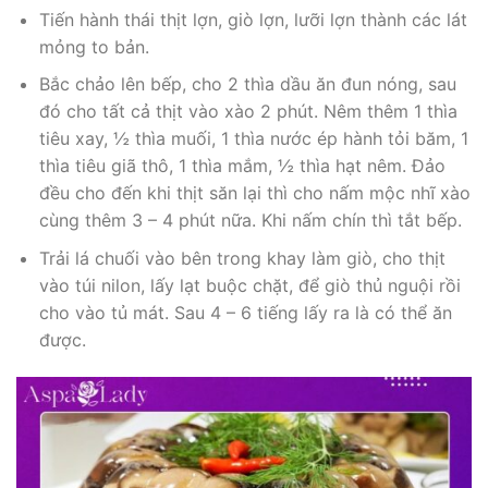
Tiến hành thái thịt lợn, giò lợn, lưỡi lợn thành các lát
mỏng to bản.
Bắc chảo lên bếp, cho 2 thìa dầu ăn đun nóng, sau
đó cho tất cả thịt vào xào 2 phút. Nêm thêm 1 thìa
tiêu xay, ½ thìa muối, 1 thìa nước ép hành tỏi băm, 1
thìa tiêu giã thô, 1 thìa mắm, ½ thìa hạt nêm. Đảo
đều cho đến khi thịt săn lại thì cho nấm mộc nhĩ xào
cùng thêm 3 – 4 phút nữa. Khi nấm chín thì tắt bếp.
Trải lá chuối vào bên trong khay làm giò, cho thịt
vào túi nilon, lấy lạt buộc chặt, để giò thủ nguội rồi
cho vào tủ mát. Sau 4 – 6 tiếng lấy ra là có thể ăn
được.