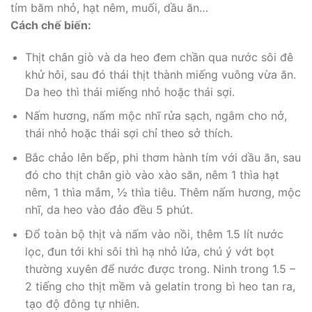
tím băm nhỏ, hạt nêm, muối, dầu ăn…
Cách chế biến:
Thịt chân giò và da heo đem chần qua nước sôi đê
khử hôi, sau đó thái thịt thành miếng vuông vừa ăn.
Da heo thì thái miếng nhỏ hoặc thái sợi.
Nấm hương, nấm mộc nhĩ rửa sạch, ngâm cho nở,
thái nhỏ hoặc thái sợi chỉ theo sở thích.
Bắc chảo lên bếp, phi thơm hành tím với dầu ăn, sau
đó cho thịt chân giò vào xào săn, nêm 1 thìa hạt
nêm, 1 thìa mắm, ½ thìa tiêu. Thêm nấm hương, mộc
nhĩ, da heo vào đảo đều 5 phút.
Đổ toàn bộ thịt và nấm vào nồi, thêm 1.5 lít nước
lọc, đun tới khi sôi thì hạ nhỏ lửa, chú ý vớt bọt
thường xuyên để nước được trong. Ninh trong 1.5 –
2 tiếng cho thịt mềm và gelatin trong bì heo tan ra,
tạo độ đông tự nhiên.