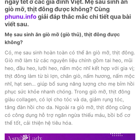
ngày tết ở các gia đình Việt. Mẹ sau sinh ăn
giò mỡ, thịt đông được không? Cùng
phunu.info
giải đáp thắc mắc chi tiết qua bài
viết sau.
Mẹ sau sinh ăn giò mỡ (giò thủ), thịt đông được
không?
Có, mẹ sau sinh hoàn toàn có thể ăn giò mỡ, thịt đông.
Giò mỡ làm từ các nguyên liệu chính gồm tai heo, mũi
heo, đầu heo, lưỡi heo, nấm mộc nhĩ kết hợp với gia vị;
thịt đông làm từ bì lợn, chân giò, nấm hương, nấm mộc
nhĩ, hạt sen… giúp bổ sung năng lượng cho mẹ bỉm hồi
phục sức khỏe nhanh chóng. Trong giò mỡ, thịt đông
giàu collagen, có lợi cho tóc và da, giảm rụng tóc,
tăng đàn hồi cho da. Ngoài ra giò mỡ, thịt đông cũng
có công dụng hỗ trợ ngăn ngừa thiếu máu, bồi bổ cơ
thể tốt, cải thiện hệ tiêu hóa.