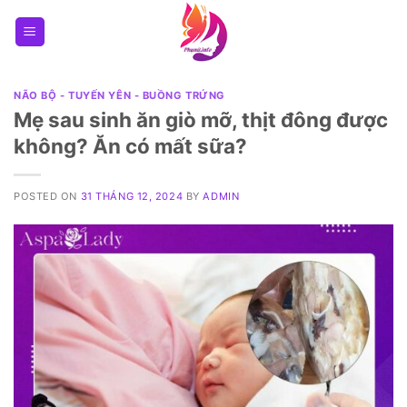
Skip
to
content
NÃO BỘ - TUYẾN YÊN - BUỒNG TRỨNG
Mẹ sau sinh ăn giò mỡ, thịt đông được
không? Ăn có mất sữa?
POSTED ON
31 THÁNG 12, 2024
BY
ADMIN