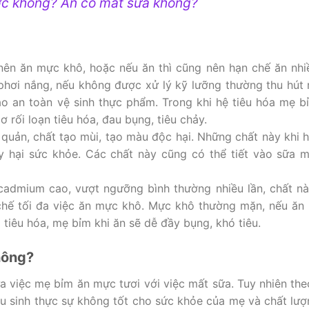
ợc không? Ăn có mất sữa không?
nên ăn mực khô, hoặc nếu ăn thì cũng nên hạn chế ăn nhi
phơi nắng, nếu không được xử lý kỹ lưỡng thường thu hút 
o an toàn vệ sinh thực phẩm. Trong khi hệ tiêu hóa mẹ b
rối loạn tiêu hóa, đau bụng, tiêu chảy.
uản, chất tạo mùi, tạo màu độc hại. Những chất này khi 
y hại sức khỏe. Các chất này cũng có thể tiết vào sữa 
admium cao, vượt ngưỡng bình thường nhiều lần, chất nà
chế tối đa việc ăn mực khô. Mực khô thường mặn, nếu ăn 
 tiêu hóa, mẹ bỉm khi ăn sẽ dễ đầy bụng, khó tiêu.
hông?
ữa việc mẹ bỉm ăn mực tươi với việc mất sữa. Tuy nhiên th
sau sinh thực sự không tốt cho sức khỏe của mẹ và chất lư