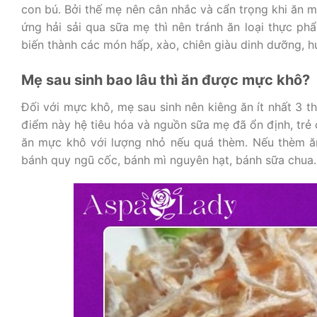
con bú. Bởi thế mẹ nên cân nhắc và cẩn trọng khi ăn m
ứng hải sải qua sữa mẹ thì nên tránh ăn loại thực p
biến thành các món hấp, xào, chiên giàu dinh dưỡng, h
Mẹ sau sinh bao lâu thì ăn được mực khô?
Đối với mực khô, mẹ sau sinh nên kiêng ăn ít nhất 3 th
điểm này hệ tiêu hóa và nguồn sữa mẹ đã ổn định, tr
ăn mực khô với lượng nhỏ nếu quá thèm. Nếu thèm ăn
bánh quy ngũ cốc, bánh mì nguyên hạt, bánh sữa chua