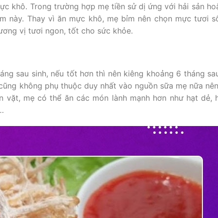
ực khô. Trong trường hợp mẹ tiền sử dị ứng với hải sản hoặ
hẩm này. Thay vì ăn mực khô, mẹ bỉm nên chọn mực tươi 
ương vị tươi ngon, tốt cho sức khỏe.
áng sau sinh, nếu tốt hơn thì nên kiêng khoảng 6 tháng sau
ẻ cũng không phụ thuộc duy nhất vào nguồn sữa mẹ nữa nê
 vặt, mẹ có thể ăn các món lành mạnh hơn như hạt dẻ, h
…