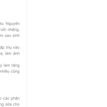
ều. Nguyên
ruồi nhặng,
ỉm sau sinh
hấp thụ vào
mẹ, làm ảnh
y làm tăng
nhiều cũng
eo các phân
ợng sữa cho