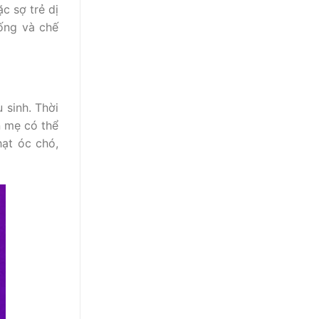
c sợ trẻ dị
sống và chế
 sinh. Thời
n mẹ có thể
ạt óc chó,