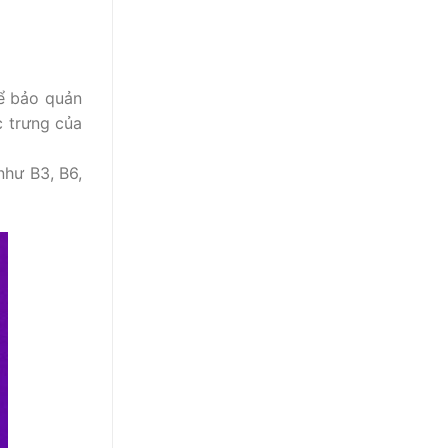
hể bảo quản
c trưng của
như B3, B6,