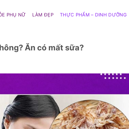
ỎE PHỤ NỮ
LÀM ĐẸP
THỰC PHẨM – DINH DƯỠNG
không? Ăn có mất sữa?