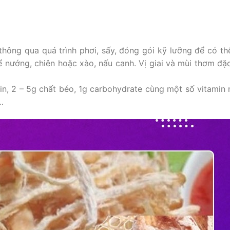
hông qua quá trình phơi, sấy, đóng gói kỹ lưỡng để có t
 nướng, chiên hoặc xào, nấu canh. Vị giai và mùi thơm đặ
, 2 – 5g chất béo, 1g carbohydrate cùng một số vitamin 
…