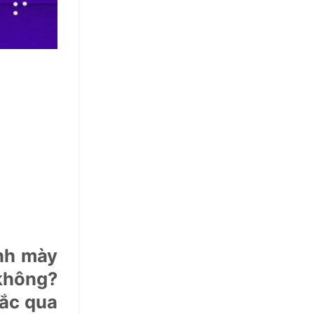
nh mày
 không?
mắc qua