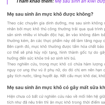
Tham khảo thêm:
Mẹ sau sinh ăn kiwi đư
Mẹ sau sinh ăn mực khô được không?
Theo các chuyên gia dinh dưỡng, mẹ sau sinh không 
nhân bởi mực khô thủ công thường trải qua quá trình 
sản sinh nhiều vi khuẩn độc hại, ăn vào không đảm bả
thường kém, ăn các thực phẩm này dễ làm tăng nguy cơ 
Bên cạnh đó, mực khô thường được tẩm hóa chất bảo q
cơ thể sẽ phá hủy nội tạng, hình thành gốc tự do gâ
hưởng đến sức khỏe trẻ sơ sinh khi bú.
Theo nghiên cứu, trong mực khô có chứa hàm lượng c
nguy cơ ung thư vú ở phụ nữ, do đó chị em nên hạn 
gây tích nước, tăng huyết áp. Kết cấu mực khô dai, khó
Mẹ sau sinh ăn mực khô có gây mất sữa k
Hiện chưa có bất cứ nghiên cứu nào về mối liên hệ gi
tích như đã nêu trên thì ăn mực khô trong thời điểm 