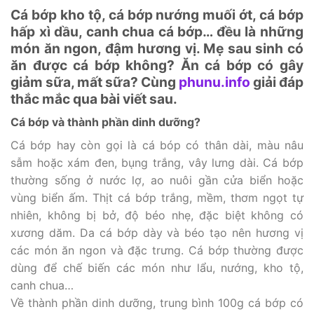
Cá bớp kho tộ, cá bớp nướng muối ớt, cá bớp
hấp xì dầu, canh chua cá bớp… đều là những
món ăn ngon, đậm hương vị. Mẹ sau sinh có
ăn được cá bớp không? Ăn cá bớp có gây
giảm sữa, mất sữa? Cùng
phunu.info
giải đáp
thắc mắc qua bài viết sau.
Cá bớp và thành phần dinh dưỡng?
Cá bớp hay còn gọi là cá bóp có thân dài, màu nâu
sẫm hoặc xám đen, bụng trắng, vây lưng dài. Cá bớp
thường sống ở nước lợ, ao nuôi gần cửa biển hoặc
vùng biển ấm. Thịt cá bớp trắng, mềm, thơm ngọt tự
nhiên, không bị bở, độ béo nhẹ, đặc biệt không có
xương dăm. Da cá bớp dày và béo tạo nên hương vị
các món ăn ngon và đặc trưng. Cá bớp thường được
dùng để chế biến các món như lẩu, nướng, kho tộ,
canh chua…
Về thành phần dinh dưỡng, trung bình 100g cá bớp có