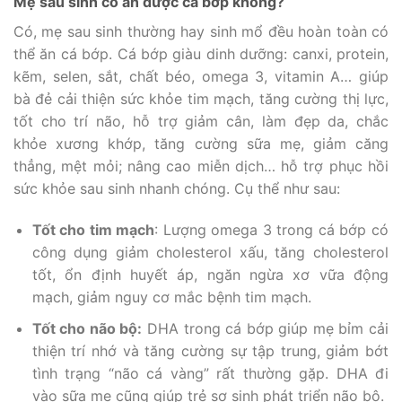
Mẹ sau sinh có ăn được cá bớp không?
Có, mẹ sau sinh thường hay sinh mổ đều hoàn toàn có
thể ăn cá bớp. Cá bớp giàu dinh dưỡng: canxi, protein,
kẽm, selen, sắt, chất béo, omega 3, vitamin A… giúp
bà đẻ cải thiện sức khỏe tim mạch, tăng cường thị lực,
tốt cho trí não, hỗ trợ giảm cân, làm đẹp da, chắc
khỏe xương khớp, tăng cường sữa mẹ, giảm căng
thẳng, mệt mỏi; nâng cao miễn dịch… hỗ trợ phục hồi
sức khỏe sau sinh nhanh chóng. Cụ thể như sau:
Tốt cho tim mạch
: Lượng omega 3 trong cá bớp có
công dụng giảm cholesterol xấu, tăng cholesterol
tốt, ổn định huyết áp, ngăn ngừa xơ vữa động
mạch, giảm nguy cơ mắc bệnh tim mạch.
Tốt cho não bộ:
DHA trong cá bớp giúp mẹ bỉm cải
thiện trí nhớ và tăng cường sự tập trung, giảm bớt
tình trạng “não cá vàng” rất thường gặp. DHA đi
vào sữa mẹ cũng giúp trẻ sơ sinh phát triển não bộ.