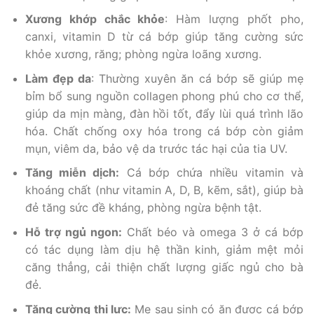
Xương khớp chắc khỏe
: Hàm lượng phốt pho,
canxi, vitamin D từ cá bớp giúp tăng cường sức
khỏe xương, răng; phòng ngừa loãng xương.
Làm đẹp da
: Thường xuyên ăn cá bớp sẽ giúp mẹ
bỉm bổ sung nguồn collagen phong phú cho cơ thể,
giúp da mịn màng, đàn hồi tốt, đẩy lùi quá trình lão
hóa. Chất chống oxy hóa trong cá bớp còn giảm
mụn, viêm da, bảo vệ da trước tác hại của tia UV.
Tăng miễn dịch:
Cá bớp chứa nhiều vitamin và
khoáng chất (như vitamin A, D, B, kẽm, sắt), giúp bà
đẻ tăng sức đề kháng, phòng ngừa bệnh tật.
Hỗ trợ ngủ ngon:
Chất béo và omega 3 ở cá bớp
có tác dụng làm dịu hệ thần kinh, giảm mệt mỏi
căng thẳng, cải thiện chất lượng giấc ngủ cho bà
đẻ.
Tăng cường thị lực:
Mẹ sau sinh có ăn được cá bớp