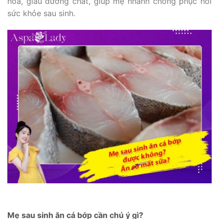
hóa, giàu dưỡng chất, giúp mẹ nhanh chóng phục hồi
sức khỏe sau sinh.
Mẹ sau sinh ăn cá bớp cần chú ý gì?