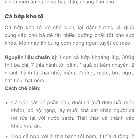
nhiều món ăn ngon và hấp dẫn, chẳng hạn như:
Cá bớp kho tộ
Cá bớp kho tộ dễ chế biến, lại đậm hương vị, giúp
cung cấp cho bà đẻ rất nhiều dưỡng chất tốt cho sức
khỏe. Món này ăn cùng cơm nóng ngon tuyệt cú mèo.
Nguyên liệu chuẩn bị
: 1 con cá bớp khoảng 1kg, 300g
thịt ba chỉ, 7 thìa hành tỏi băm, 1 quả ớt băm nhuyễn, 2
nhánh hành lá thái nhỏ, mắm, đường, muối, bột ngot,
hạt tiêu, hạt nêm…
Cách chế biến:
Cá bớp cắt bỏ phần đầu, đuôi cá (cất đem nấu món
khác), bỏ nội tạng, lấy muối chà xát khắp người cá
rồi rửa lại với nước sạch. Thái thân cá thành các
khúc vừa ăn.
Ướp cá bớp với 2 thìa hành tỏi băm, 1 thìa đường, 2