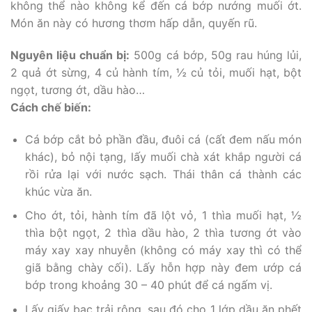
không thể nào không kể đến cá bớp nướng muối ớt.
Món ăn này có hương thơm hấp dẫn, quyến rũ.
Nguyên liệu chuẩn bị:
500g cá bớp, 50g rau húng lủi,
2 quả ớt sừng, 4 củ hành tím, ½ củ tỏi, muối hạt, bột
ngọt, tương ớt, dầu hào…
Cách chế biến:
Cá bớp cắt bỏ phần đầu, đuôi cá (cất đem nấu món
khác), bỏ nội tạng, lấy muối chà xát khắp người cá
rồi rửa lại với nước sạch. Thái thân cá thành các
khúc vừa ăn.
Cho ớt, tỏi, hành tím đã lột vỏ, 1 thìa muối hạt, ½
thìa bột ngọt, 2 thìa dầu hào, 2 thìa tương ớt vào
máy xay xay nhuyễn (không có máy xay thì có thể
giã bằng chày cối). Lấy hỗn hợp này đem ướp cá
bớp trong khoảng 30 – 40 phút để cá ngấm vị.
Lấy giấy bạc trải rộng, sau đó cho 1 lớp dầu ăn phết