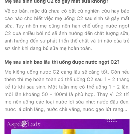
Mẹ sau sinh uống C2 có gây mất sữa không?
Về cơ bản, mặc dù chưa có bất cứ nghiên cứu hay báo
cáo nào cho biết việc mẹ uống C2 sau sinh sẽ gây mất
sữa. Tuy nhiên mẹ cũng nên hạn chế uống nước ngọt
C2 quá nhiều bởi nó sẽ ảnh hưởng đến chất lượng sữa,
ảnh hưởng đến sự phát triển thể chất và trí não của trẻ
sơ sinh khi đang bú sữa mẹ hoàn toàn.
Mẹ sau sinh bao lâu thì uống được nước ngọt C2?
Mẹ kiêng uống nước C2 càng lâu sẽ càng tốt. Còn nếu
thèm thì mẹ hoàn toàn có thể uống C2 sau 1 – 2 tháng
kể từ khi sau sinh. Một tuần mẹ có thể uống 1 – 2 lần,
mỗi lần khoảng 50 – 100ml là phù hợp. Thay vì C2 thì
mẹ nên uống các loại nước lợi sữa như: nước đậu đen,
nước lá đinh lăng, nước chè vằng, nước gạo lứt rang…