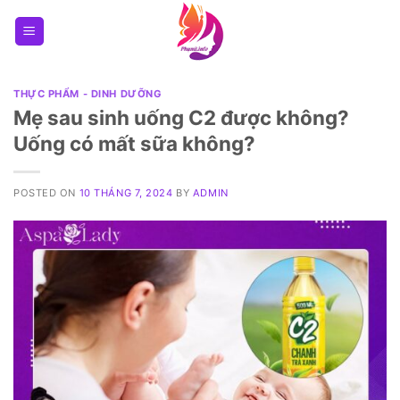
Skip
to
content
THỰC PHẨM - DINH DƯỠNG
Mẹ sau sinh uống C2 được không?
Uống có mất sữa không?
POSTED ON
10 THÁNG 7, 2024
BY
ADMIN