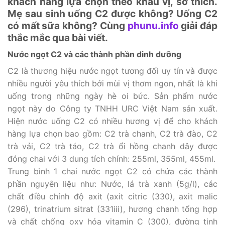
khách hàng lựa chọn theo khẩu vị, sở thích.
Mẹ sau sinh uống C2 được không? Uống C2
có mất sữa không? Cùng
phunu.info
giải đáp
thắc mắc qua bài viết.
Nước ngọt C2 và các thành phần dinh dưỡng
C2 là thương hiệu nước ngọt tương đối uy tín và được
nhiều người yêu thích bởi mùi vị thơm ngon, nhất là khi
uống trong những ngày hè oi bức. Sản phẩm nước
ngọt này do Công ty TNHH URC Việt Nam sản xuất.
Hiện nước uống C2 có nhiều hương vị để cho khách
hàng lựa chọn bao gồm: C2 trà chanh, C2 trà đào, C2
trà vải, C2 trà táo, C2 trà ổi hồng chanh dây được
đóng chai với 3 dung tích chính: 255ml, 355ml, 455ml.
Trung bình 1 chai nước ngọt C2 có chứa các thành
phần nguyên liệu như: Nước, lá trà xanh (5g/l), các
chất điều chỉnh độ axit (axit citric (330), axit malic
(296), trinatrium sitrat (331iii), hương chanh tổng hợp
và chất chống oxy hóa vitamin C (300), đường tinh