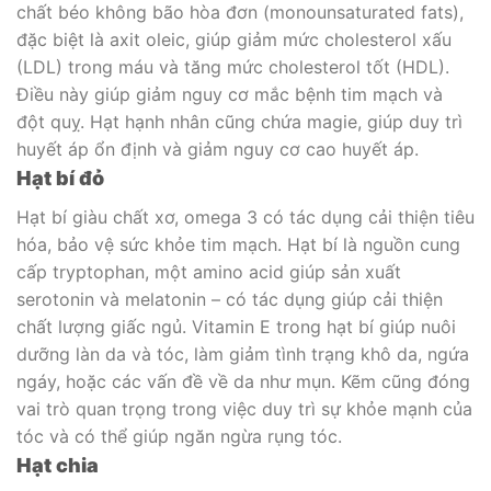
chất béo không bão hòa đơn (monounsaturated fats),
đặc biệt là axit oleic, giúp giảm mức cholesterol xấu
(LDL) trong máu và tăng mức cholesterol tốt (HDL).
Điều này giúp giảm nguy cơ mắc bệnh tim mạch và
đột quỵ. Hạt hạnh nhân cũng chứa magie, giúp duy trì
huyết áp ổn định và giảm nguy cơ cao huyết áp.
Hạt bí đỏ
Hạt bí giàu chất xơ, omega 3 có tác dụng cải thiện tiêu
hóa, bảo vệ sức khỏe tim mạch. Hạt bí là nguồn cung
cấp tryptophan, một amino acid giúp sản xuất
serotonin và melatonin – có tác dụng giúp cải thiện
chất lượng giấc ngủ. Vitamin E trong hạt bí giúp nuôi
dưỡng làn da và tóc, làm giảm tình trạng khô da, ngứa
ngáy, hoặc các vấn đề về da như mụn. Kẽm cũng đóng
vai trò quan trọng trong việc duy trì sự khỏe mạnh của
tóc và có thể giúp ngăn ngừa rụng tóc.
Hạt chia