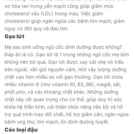
xơ hòa tan trong yến mạch cũng giúp giảm mức
cholesterol xấu (LDL) trong máu. Việc giảm
cholesterol giúp ngăn ngừa các bệnh tim mạch, giảm
nguy cơ đột quỵ và đau tim.
Gạo lứt
Mẹ sau sinh uống ngũ cốc dinh dưỡng được không?
Đáp án là có. Gạo lứt là 1 trong những ngũ cốc mẹ bỉm
không nên bỏ qua. Gạo lứt được xay xát nhẹ vỏ trấu
bên ngoài, vẫn giữ nguyên cám, nhờ vậy lượng dưỡng
chất cao hơn nhiều so với gạo thường. Gạo lứt chứa
nhiều vitamin B (như vitamin B1, B3, B6), magiê, sắt,
phốt pho, và các khoáng chất khác. Những dưỡng
chất này rất quan trọng cho cơ thể, giúp duy trì sức
khỏe hệ thần kinh, cải thiện chức năng não bộ và hỗ
trợ quá trình trao đổi chất, hỗ trợ giảm cân, ngăn ngừa
bệnh ung thư, tim mạch, ổn định đường huyết.
Các loại đậu