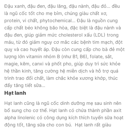
Đậu xanh, đậu đen, đậu lăng, đậu nành, đậu đỏ… đều
là ngũ cốc tốt cho mẹ bỉm, chúng giàu chất xơ,
protein, vi chất, phytochemical… Đậu là nguồn cung
cấp chất béo không bão hòa, đặc biệt là đậu nành và
đậu đen, giúp giảm mức cholesterol xấu (LDL) trong
máu, từ đó giảm nguy cơ mắc các bệnh tim mạch, đột
quỵ và cao huyết áp. Đậu còn cung cấp cho bà đẻ một
lượng lớn vitamin nhóm B (như B1, B6), folate, sắt,
magie, kẽm, canxi và phốt pho, giúp duy trì sức khỏe
hệ thần kinh, tăng cường hệ miễn dịch và hỗ trợ quá
trình trao đổi chất, làm chắc khỏe xương khớp, thúc
đẩy tăng tiết sữa…
Hạt lanh
Hạt lanh cũng là ngũ cốc dinh dưỡng mẹ sau sinh nên
bổ sung cho cơ thể. Hạt lanh có chứa thành phần axit
alpha linolenic có công dụng kích thích tuyến sữa hoạt
động tốt, tăng sữa cho con bú. Hạt lanh rất giàu