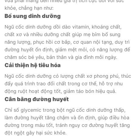
vừa phải mang đến nhiều giá trị tích cực đối với sức
khỏe, chẳng hạn như:
Bổ sung dinh dưỡng
Ngũ cốc dinh dưỡng dồi dào vitamin, khoáng chất,
chất xơ và nhiều dưỡng chất giúp mẹ bỉm bổ sung
năng lượng, phục hồi cơ bắp, cơ quan nội tạng, duy trì
đường huyết ổn định, giảm mệt mỏi, có năng lượng để
chăm sóc bé yêu, bản thân và gia đình mỗi ngày.
Cải thiện hệ tiêu hóa
Ngũ cốc dinh dưỡng có lượng chất xơ phong phú, thúc
đẩy quá trình trao đổi chất trong cơ thể, hỗ trợ nhu
động ruột hoạt động tốt, giảm táo bón hiệu quả.
Cân bằng đường huyết
Chỉ số glycemic trong bột ngũ cốc dinh dưỡng thấp,
làm đường huyết tăng chậm và ổn định, giúp điều hòa
đường trong máu tốt, tránh nguy cơ đường huyết tăng
đột ngột gây hại sức khỏe.