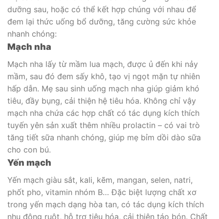
dưỡng sau, hoặc có thể kết hợp chúng với nhau để
đem lại thức uống bổ dưỡng, tăng cường sức khỏe
nhanh chóng:
Mạch nha
Mạch nha lấy từ mầm lua mạch, được ủ đến khi nảy
mầm, sau đó đem sấy khô, tạo vị ngọt mặn tự nhiên
hấp dẫn. Mẹ sau sinh uống mạch nha giúp giảm khó
tiêu, đầy bụng, cải thiện hệ tiêu hóa. Không chỉ vậy
mạch nha chứa các hợp chất có tác dụng kích thích
tuyến yên sản xuất thêm nhiều prolactin – có vai trò
tăng tiết sữa nhanh chóng, giúp mẹ bỉm dồi dào sữa
cho con bú.
Yến mạch
Yến mạch giàu sắt, kali, kẽm, mangan, selen, natri,
phốt pho, vitamin nhóm B… Đặc biệt lượng chất xơ
trong yến mạch dạng hòa tan, có tác dụng kích thích
nhu động ruột, hỗ trợ tiêu hóa, cải thiện táo bón. Chất