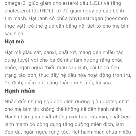
omega-3 giúp giảm cholesterol xấu (LDL) và tăng
cholesterol tốt (HDL), từ đó giảm nguy cơ các bệnh
tim mạch. Hạt lanh có chứa phytoestrogen (hoocmon
thực vật), có thể giúp cân bằng nội tiết tố cho mẹ bỉm
sau sinh.
Hạt mè
Hạt mè giàu sắt, canxi, chất xơ, mang đến nhiều tác
dụng tuyệt vời cho bà đẻ như làm xương răng chắc
khỏe, ngăn ngừa thiếu máu sau sinh, cải thiện tình
trạng táo bón, thúc đẩy hệ tiêu hóa hoạt động trơn tru,
ổn định; giảm bớt căng thẳng mệt mỏi, lợi sữa.
Hạnh nhân
Nhắc đến những ngũ cốc dinh dưỡng giàu dưỡng chất
cho mẹ bỉm thì không thể không kể đến hạnh nhân.
Hạnh nhân giàu chất chống oxy hóa, vitamin, chất béo
lành mạnh có công dụng tăng cường miễn dịch, làm
đẹp da, ngăn ngừa rụng tóc. Hạt hạnh nhân chứa nhiều