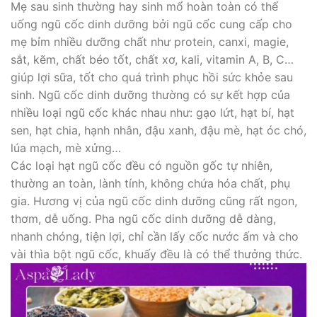
Mẹ sau sinh thường hay sinh mổ hoàn toàn có thể
uống ngũ cốc dinh dưỡng bởi ngũ cốc cung cấp cho
mẹ bỉm nhiều dưỡng chất như protein, canxi, magie,
sắt, kẽm, chất béo tốt, chất xơ, kali, vitamin A, B, C…
giúp lợi sữa, tốt cho quá trình phục hồi sức khỏe sau
sinh. Ngũ cốc dinh dưỡng thường có sự kết hợp của
nhiều loại ngũ cốc khác nhau như: gạo lứt, hạt bí, hạt
sen, hạt chia, hạnh nhân, đậu xanh, đậu mè, hạt óc chó,
lúa mạch, mè xửng…
Các loại hạt ngũ cốc đều có nguồn gốc tự nhiên,
thường an toàn, lành tính, không chứa hóa chất, phụ
gia. Hương vị của ngũ cốc dinh dưỡng cũng rất ngon,
thơm, dễ uống. Pha ngũ cốc dinh dưỡng dễ dàng,
nhanh chóng, tiện lợi, chỉ cần lấy cốc nước ấm và cho
vài thìa bột ngũ cốc, khuấy đều là có thể thưởng thức.