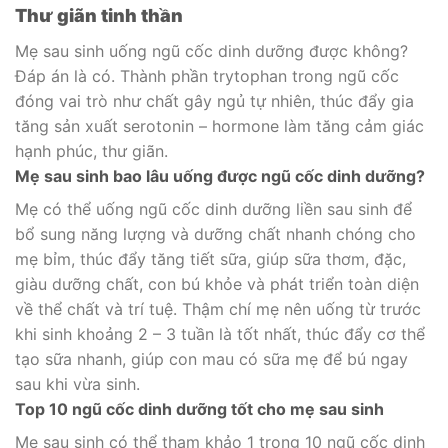
Thư giãn tinh thần
Mẹ sau sinh uống ngũ cốc dinh dưỡng được không?
Đáp án là có. Thành phần trytophan trong ngũ cốc
đóng vai trò như chất gây ngủ tự nhiên, thúc đẩy gia
tăng sản xuất serotonin – hormone làm tăng cảm giác
hạnh phúc, thư giãn.
Mẹ sau sinh bao lâu uống được ngũ cốc dinh dưỡng?
Mẹ có thể uống ngũ cốc dinh dưỡng liền sau sinh để
bổ sung năng lượng và dưỡng chất nhanh chóng cho
mẹ bỉm, thúc đẩy tăng tiết sữa, giúp sữa thơm, đặc,
giàu dưỡng chất, con bú khỏe và phát triển toàn diện
về thể chất và trí tuệ. Thậm chí mẹ nên uống từ trước
khi sinh khoảng 2 – 3 tuần là tốt nhất, thúc đẩy cơ thể
tạo sữa nhanh, giúp con mau có sữa mẹ để bú ngay
sau khi vừa sinh.
Top 10 ngũ cốc dinh dưỡng tốt cho mẹ sau sinh
Mẹ sau sinh có thể tham khảo 1 trong 10 ngũ cốc dinh