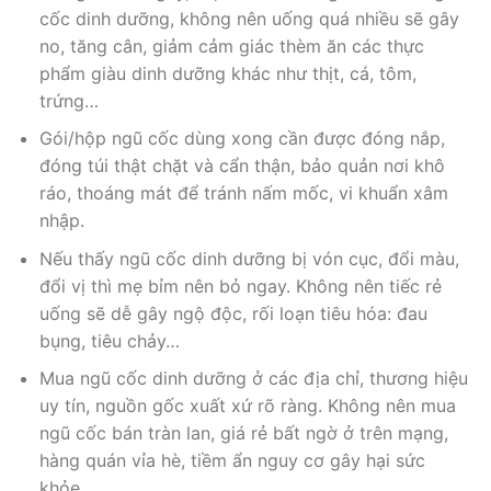
cốc dinh dưỡng, không nên uống quá nhiều sẽ gây
no, tăng cân, giảm cảm giác thèm ăn các thực
phẩm giàu dinh dưỡng khác như thịt, cá, tôm,
trứng…
Gói/hộp ngũ cốc dùng xong cần được đóng nắp,
đóng túi thật chặt và cẩn thận, bảo quản nơi khô
ráo, thoáng mát để tránh nấm mốc, vi khuẩn xâm
nhập.
Nếu thấy ngũ cốc dinh dưỡng bị vón cục, đổi màu,
đổi vị thì mẹ bỉm nên bỏ ngay. Không nên tiếc rẻ
uống sẽ dễ gây ngộ độc, rối loạn tiêu hóa: đau
bụng, tiêu chảy…
Mua ngũ cốc dinh dưỡng ở các địa chỉ, thương hiệu
uy tín, nguồn gốc xuất xứ rõ ràng. Không nên mua
ngũ cốc bán tràn lan, giá rẻ bất ngờ ở trên mạng,
hàng quán vỉa hè, tiềm ẩn nguy cơ gây hại sức
khỏe.