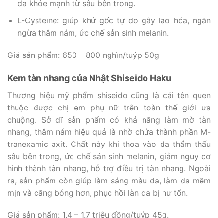
da khỏe mạnh từ sâu bên trong.
L-Cysteine: giúp khử gốc tự do gây lão hóa, ngăn
ngừa thâm nám, ức chế sản sinh melanin.
Giá sản phẩm: 650 – 800 nghìn/tuýp 50g
Kem tàn nhang của Nhật Shiseido Haku
Thương hiệu mỹ phẩm shiseido cũng là cái tên quen
thuộc được chị em phụ nữ trên toàn thế giới ưa
chuộng. Sở dĩ sản phẩm có khả năng làm mờ tàn
nhang, thâm nám hiệu quả là nhờ chứa thành phần M-
tranexamic axit. Chất này khi thoa vào da thẩm thấu
sâu bên trong, ức chế sản sinh melanin, giảm nguy cơ
hình thành tàn nhang, hỗ trợ điều trị tàn nhang. Ngoài
ra, sản phẩm còn giúp làm sáng màu da, làm da mềm
mịn và căng bóng hơn, phục hồi làn da bị hư tổn.
Giá sản phẩm: 1.4 – 1.7 triệu đồng/tuýp 45g.