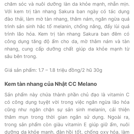
chăm sóc và nuôi dưỡng làn da khỏe mạnh, nhẵn mịn.
Với kem trị tàn nhang Sakura ban ngày có tác dụng
đào thải, làm mờ tàn nhang, thâm nám, ngăn ngừa quá
trình sản sinh hắc tố melanin, chống nắng, đẩy lùi quá
trình lão hóa. Kem trị tàn nhang Sakura ban đêm có
công dụng tăng độ ẩm cho da, mờ thâm nám và tàn
nhang, cung cấp dưỡng chất giúp da khỏe mạnh từ
sâu bên trong.
Giá sản phẩm: 1.7 – 1.8 triệu đồng/2 hũ 30g
Kem tàn nhang của Nhật CC Melano
Sản phẩm này chứa thành phần chủ đạo là vitamin C
có công dụng tuyệt vời trong việc ngăn ngừa lão hóa
cũng như ngăn chặn sự sản sinh melanin, cải thiện
thâm mụn trong thời gian ngắn sử dụng. Ngoài ra,
trong sản phẩm còn giàu vitamin E giúp giữ ẩm, nuôi
dưỡng da khỏe mạnh, đàn hồi tốt, chống oxy hóa, làm