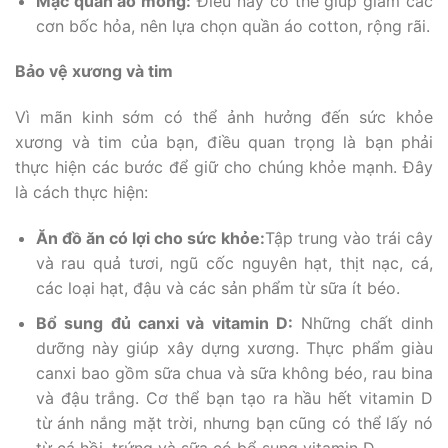
Mặc quần áo mỏng:
Điều này có thể giúp giảm các
cơn bốc hỏa, nên lựa chọn quần áo cotton, rộng rãi.
Bảo vệ xương và tim
Vì mãn kinh sớm có thể ảnh hưởng đến sức khỏe
xương và tim của bạn, điều quan trọng là bạn phải
thực hiện các bước để giữ cho chúng khỏe mạnh. Đây
là cách thực hiện:
Ăn đồ ăn có lợi cho sức khỏe:
Tập trung vào trái cây
và rau quả tươi, ngũ cốc nguyên hạt, thịt nạc, cá,
các loại hạt, đậu và các sản phẩm từ sữa ít béo.
Bổ sung đủ canxi và vitamin D:
Những chất dinh
dưỡng này giúp xây dựng xương. Thực phẩm giàu
canxi bao gồm sữa chua và sữa không béo, rau bina
và đậu trắng. Cơ thể bạn tạo ra hầu hết vitamin D
từ ánh nắng mặt trời, nhưng bạn cũng có thể lấy nó
từ cá hồi, trứng và sữa có bổ sung vitamin D.