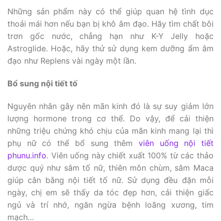
Những sản phẩm này có thể giúp quan hệ tình dục
thoải mái hơn nếu bạn bị khô âm đạo. Hãy tìm chất bôi
trơn gốc nước, chẳng hạn như K-Y Jelly hoặc
Astroglide. Hoặc, hãy thử sử dụng kem dưỡng ẩm âm
đạo như Replens vài ngày một lần.
Bổ sung nội tiết tố
Nguyên nhân gây nên mãn kinh đó là sự suy giảm lớn
lượng hormone trong cơ thể. Do vậy, để cải thiện
những triệu chứng khó chịu của mãn kinh mang lại thì
phụ nữ có thể bổ sung thêm
viên uống nội tiết
phunu.info
. Viên uống này chiết xuất 100% từ các thảo
dược quý như sâm tố nữ, thiên môn chùm, sâm Maca
giúp cân bằng nội tiết tố nữ. Sử dụng đều đặn mỗi
ngày, chị em sẽ thấy da tóc đẹp hơn, cải thiện giấc
ngủ và trí nhớ, ngăn ngừa bệnh loãng xương, tim
mạch…