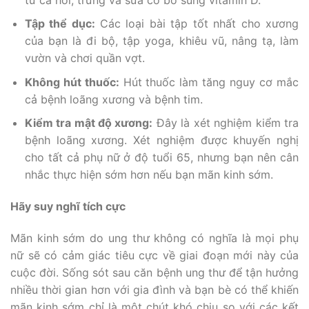
Tập thể dục:
Các loại bài tập tốt nhất cho xương
của bạn là đi bộ, tập yoga, khiêu vũ, nâng tạ, làm
vườn và chơi quần vợt.
Không hút thuốc:
Hút thuốc làm tăng nguy cơ mắc
cả bệnh loãng xương và bệnh tim.
Kiểm tra mật độ xương:
Đây là xét nghiệm kiểm tra
bệnh loãng xương. Xét nghiệm được khuyến nghị
cho tất cả phụ nữ ở độ tuổi 65, nhưng bạn nên cân
nhắc thực hiện sớm hơn nếu bạn mãn kinh sớm.
Hãy suy nghĩ tích cực
Mãn kinh sớm do ung thư không có nghĩa là mọi phụ
nữ sẽ có cảm giác tiêu cực về giai đoạn mới này của
cuộc đời. Sống sót sau căn bệnh ung thư để tận hưởng
nhiều thời gian hơn với gia đình và bạn bè có thể khiến
mãn kinh sớm chỉ là một chút khó chịu so với các kết