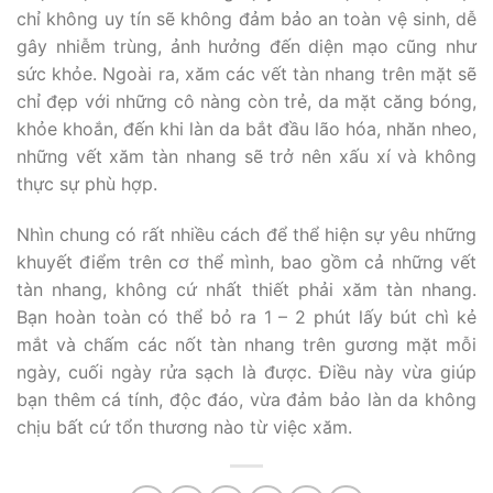
chỉ không uy tín sẽ không đảm bảo an toàn vệ sinh, dễ
gây nhiễm trùng, ảnh hưởng đến diện mạo cũng như
sức khỏe. Ngoài ra, xăm các vết tàn nhang trên mặt sẽ
chỉ đẹp với những cô nàng còn trẻ, da mặt căng bóng,
khỏe khoắn, đến khi làn da bắt đầu lão hóa, nhăn nheo,
những vết xăm tàn nhang sẽ trở nên xấu xí và không
thực sự phù hợp.
Nhìn chung có rất nhiều cách để thể hiện sự yêu những
khuyết điểm trên cơ thể mình, bao gồm cả những vết
tàn nhang, không cứ nhất thiết phải xăm tàn nhang.
Bạn hoàn toàn có thể bỏ ra 1 – 2 phút lấy bút chì kẻ
mắt và chấm các nốt tàn nhang trên gương mặt mỗi
ngày, cuối ngày rửa sạch là được. Điều này vừa giúp
bạn thêm cá tính, độc đáo, vừa đảm bảo làn da không
chịu bất cứ tổn thương nào từ việc xăm.