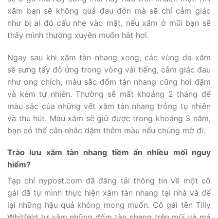
xăm bạn sẽ không quá đau đớn mà sẽ chỉ cảm giác
như bị ai đó cấu nhẹ vào mặt, nếu xăm ở mũi bạn sẽ
thấy mình thường xuyên muốn hắt hơi.
Ngay sau khi xăm tàn nhang xong, các vùng da xăm
sẽ sưng tấy đỏ ửng trong vòng vài tiếng, cảm giác đau
như ong chích, màu sắc đốm tàn nhang cũng hơi đậm
và kém tự nhiên. Thường sẽ mất khoảng 2 tháng để
màu sắc của những vết xăm tàn nhang trông tự nhiên
và thu hút. Màu xăm sẽ giữ được trong khoảng 3 năm,
bạn có thể cân nhắc dặm thêm màu nếu chúng mờ đi.
Trào lưu xăm tàn nhang tiềm ẩn nhiều mối nguy
hiểm?
Tạp chí nypost.com đã đăng tải thông tin về một cô
gái đã tự mình thực hiện xăm tàn nhang tại nhà và để
lại những hậu quả không mong muốn. Cô gái tên Tilly
Whitfeld tự xăm những đốm tàn nhang trên mũi và má