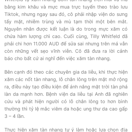
bằng kim khâu và mực mua trực tuyến theo trào lưu
Tiktok, nhưng ngay sau đó, cô phải nhập viện do sưng
tấy mặt, nhiễm trùng và mù tạm thời một bên mắt.
Nguyên nhân được kết luận là do trong mực xăm có
chứa hàm lượng chì cao. Cuối cùng, Tilly Whitfeld đã
phải chi hơn 11.000 AUD để sửa sai nhưng trên má vẫn
còn những vết sẹo vĩnh viễn. Cô đã đưa ra lời cảnh
báo cho bất cứ ai nghĩ đến việc xăm tàn nhang.
Bên cạnh đó theo các chuyên gia da liễu, khi thực hiện
xăm các nốt tàn nhang, lỗ chân lông trên mặt mở rộng
ra, điều này tạo điều kiện để ánh nắng mặt trời tàn phá
làn da mạnh hơn. Bệnh viện da liễu tại Anh đã nghiên
cứu và phát hiện người có lỗ chân lông to hơn bình
thường thì tỷ lệ mắc viêm da hoặc ung thư da cao gấp
3 – 4 lần.
Thực hiện xăm tàn nhang tự ý làm hoặc lựa chọn địa