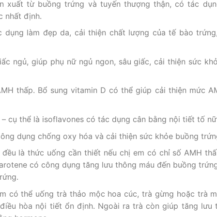
 xuất từ buồng trứng và tuyến thượng thận, có tác dụng
 nhất định.
 dụng làm đẹp da, cải thiện chất lượng của tế bào trứng
ấc ngủ, giúp phụ nữ ngủ ngon, sâu giấc, cải thiện sức kh
MH thấp. Bổ sung vitamin D có thể giúp cải thiện mức AM
 cụ thể là isoflavones có tác dụng cân bằng nội tiết tố nữ
 công dụng chống oxy hóa và cải thiện sức khỏe buồng trứn
 đều là thức uống cần thiết nếu chị em có chỉ số AMH thấ
carotene có công dụng tăng lưu thông máu đến buồng trứn
trứng.
em có thể uống trà thảo mộc hoa cúc, trà gừng hoặc trà 
iều hòa nội tiết ổn định. Ngoài ra trà còn giúp tăng lưu