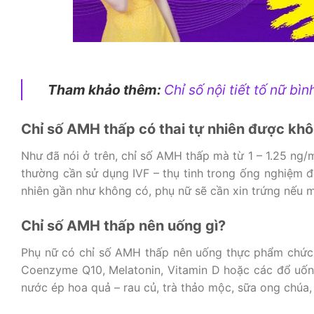
Tham khảo thêm:
Chỉ số nội tiết tố nữ b
Chỉ số AMH thấp có thai tự nhiên được kh
Như đã nói ở trên, chỉ số AMH thấp mà từ 1 – 1.25 ng/
thường cần sử dụng IVF – thụ tinh trong ống nghiệm đ
nhiên gần như không có, phụ nữ sẽ cần xin trứng nếu 
Chỉ số AMH thấp nên uống gì?
Phụ nữ có chỉ số AMH thấp nên uống thực phẩm chức 
Coenzyme Q10, Melatonin, Vitamin D hoặc các đổ uống
nước ép hoa quả – rau củ, trà thảo mộc, sữa ong chúa