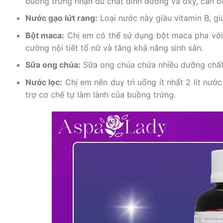
buồng trứng nhận đủ chất dinh dưỡng và oxy, cân
Nước gạo lứt rang:
Loại nước này giàu vitamin B, giú
Bột maca:
Chị em có thể sử dụng bột maca pha vớ
cường nội tiết tố nữ và tăng khả năng sinh sản.
Sữa ong chúa:
Sữa ong chúa chứa nhiều dưỡng chất
Nước lọc:
Chị em nên duy trì uống ít nhất 2 lít nướ
trợ cơ chế tự làm lành của buồng trứng.