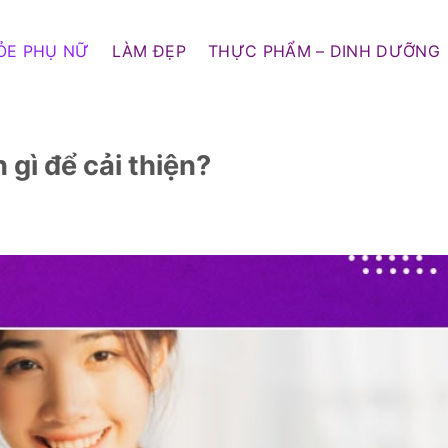
ỎE PHỤ NỮ
LÀM ĐẸP
THỰC PHẨM – DINH DƯỠNG
 gì để cải thiện?