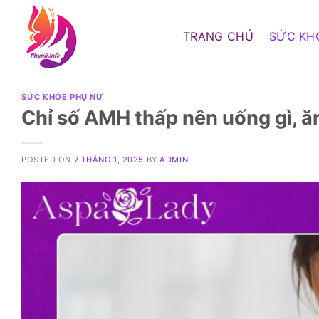
Skip
to
TRANG CHỦ
SỨC KH
content
SỨC KHỎE PHỤ NỮ
Chỉ số AMH thấp nên uống gì, ăn
POSTED ON
7 THÁNG 1, 2025
BY
ADMIN