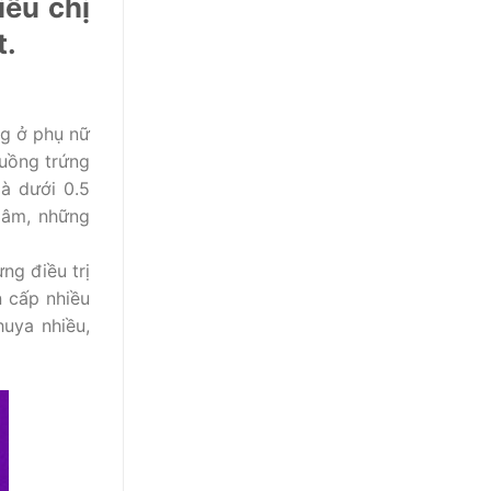
iều chị
t.
ng ở phụ nữ
buồng trứng
à dưới 0.5
 âm, những
ng điều trị
n cấp nhiều
huya nhiều,