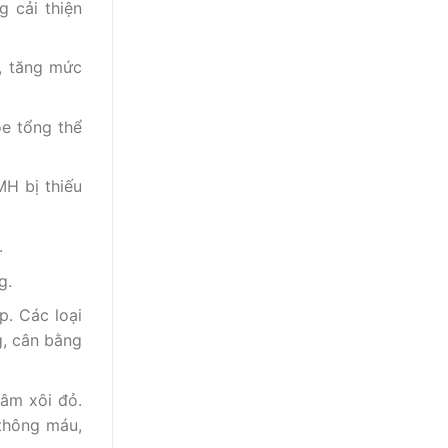
 cải thiện
, tăng mức
ỏe tổng thể
H bị thiếu
.
g.
p. Các loại
g, cân bằng
mâm xôi đỏ.
 thông máu,