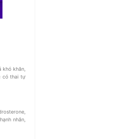
á khó khăn,
 có thai tự
rosterone,
 hạnh nhân,