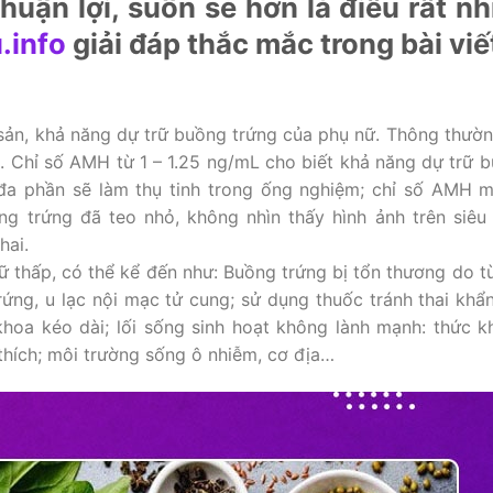
huận lợi, suôn sẻ hơn là điều rất nh
.info
giải đáp thắc mắc trong bài viế
sản, khả năng dự trữ buồng trứng của phụ nữ. Thông thườ
L. Chỉ số AMH từ 1 – 1.25 ng/mL cho biết khả năng dự trữ 
đa phần sẽ làm thụ tinh trong ống nghiệm; chỉ số AMH m
g trứng đã teo nhỏ, không nhìn thấy hình ảnh trên siêu
hai.
 thấp, có thể kể đến như: Buồng trứng bị tổn thương do từ
rứng, u lạc nội mạc tử cung; sử dụng thuốc tránh thai khẩ
ụ khoa kéo dài; lối sống sinh hoạt không lành mạnh: thức k
 thích; môi trường sống ô nhiễm, cơ địa…