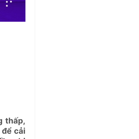
g thấp,
 để cải