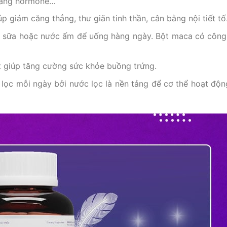
 bằng hormone…
p giảm căng thẳng, thư giãn tinh thần, cân bằng nội tiết tố
i sữa hoặc nước ấm để uống hàng ngày. Bột maca có công
 giúp tăng cường sức khỏe buồng trứng.
c lọc mỗi ngày bởi nước lọc là nền tảng để cơ thể hoạt độn