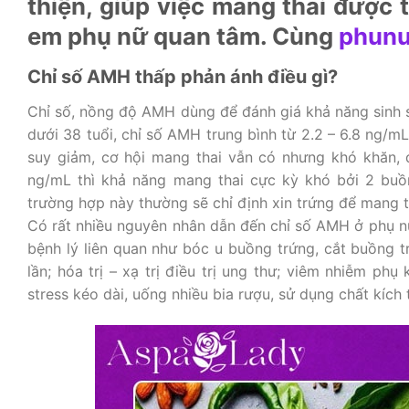
thiện, giúp việc mang thai được t
em phụ nữ quan tâm. Cùng
phunu
Chỉ số AMH thấp phản ánh điều gì?
Chỉ số, nồng độ AMH dùng để đánh giá khả năng sinh 
dưới 38 tuổi, chỉ số AMH trung bình từ 2.2 – 6.8 ng/m
suy giảm, cơ hội mang thai vẫn có nhưng khó khăn, 
ng/mL thì khả năng mang thai cực kỳ khó bởi 2 buồn
trường hợp này thường sẽ chỉ định xin trứng để mang t
Có rất nhiều nguyên nhân dẫn đến chỉ số AMH ở phụ nữ
bệnh lý liên quan như bóc u buồng trứng, cắt buồng t
lần; hóa trị – xạ trị điều trị ung thư; viêm nhiễm ph
stress kéo dài, uống nhiều bia rượu, sử dụng chất kích