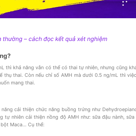
ình thường – cách đọc kết quả xét nghiệm
ông?
mL thì khả năng vẫn có thể có thai tự nhiên, nhưng cũng kh
ể thụ thai. Còn nếu chỉ số AMH mà dưới 0.5 ng/mL thì việc
muốn mang thai.
năng cải thiện chức năng buồng trứng như Dehydroepiand
 tự nhiên cải thiện nồng độ AMH như: sữa đậu nành, sữa
, bột Maca… Cụ thể: