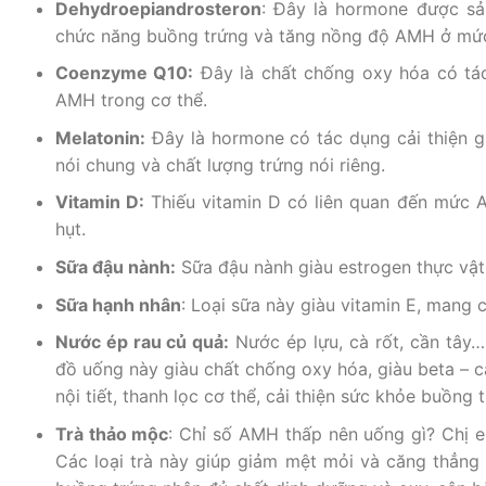
Dehydroepiandrosteron
: Đây là hormone được sản
chức năng buồng trứng và tăng nồng độ AMH ở mức
Coenzyme Q10:
Đây là chất chống oxy hóa có tác
AMH trong cơ thể.
Melatonin:
Đây là hormone có tác dụng cải thiện gi
nói chung và chất lượng trứng nói riêng.
Vitamin D:
Thiếu vitamin D có liên quan đến mức A
hụt.
Sữa đậu nành:
Sữa đậu nành giàu estrogen thực vật –
Sữa hạnh nhân
: Loại sữa này giàu vitamin E, mang
Nước ép rau củ quả:
Nước ép lựu, cà rốt, cần tây…
đồ uống này giàu chất chống oxy hóa, giàu beta – 
nội tiết, thanh lọc cơ thể, cải thiện sức khỏe buồng 
Trà thảo mộc
: Chỉ số AMH thấp nên uống gì? Chị 
Các loại trà này giúp giảm mệt mỏi và căng thẳng đ